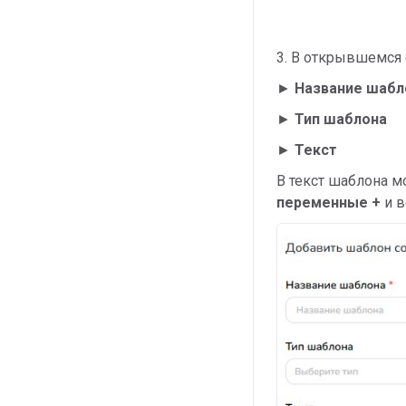
3. В открывшемся 
►
Название шабл
►
Тип шаблона
►
Текст
В текст шаблона 
переменные +
и в