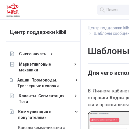
search
Центр поддержки kilb
Центр поддержки kilbil
Шаблоны сообще
Шаблоны
keyboard_arrow_right
С чего начать
keyboard_arrow_right
Маркетинговые
механики
Для чего исп
keyboard_arrow_right
Акции. Промокоды.
Триггерные цепочки
В Личном кабинет
keyboard_arrow_right
Клиенты. Сегментация.
отправки
Кодов р
Теги
свои произвольны
keyboard_arrow_down
Коммуникация с
покупателями
Каналы коммуникации с