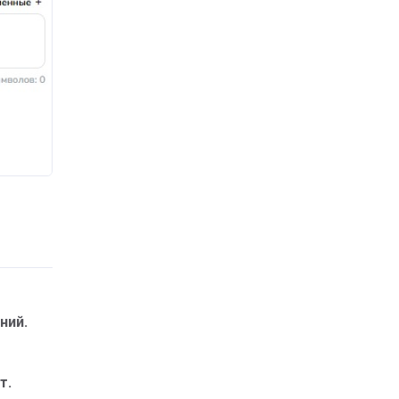
ний.
т.