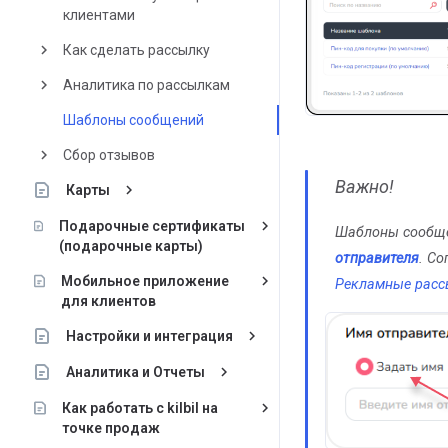
клиентами
keyboard_arrow_right
Как сделать рассылку
keyboard_arrow_right
Аналитика по рассылкам
Шаблоны сообщений
keyboard_arrow_right
Сбор отзывов
Важно!
keyboard_arrow_right
Карты
keyboard_arrow_right
Подарочные сертификаты
Шаблоны сообще
(подарочные карты)
отправителя
. С
keyboard_arrow_right
Мобильное приложение
Рекламные расс
для клиентов
keyboard_arrow_right
Настройки и интеграция
keyboard_arrow_right
Аналитика и Отчеты
keyboard_arrow_right
Как работать с kilbil на
точке продаж