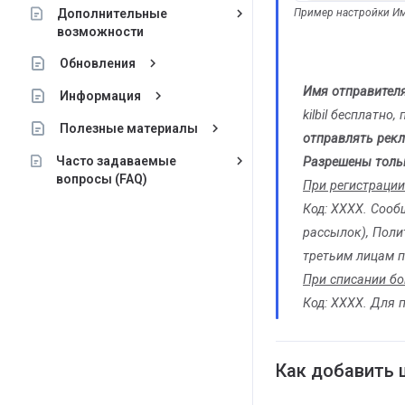
keyboard_arrow_right
Пример настройки Им
Дополнительные
возможности
keyboard_arrow_right
Обновления
Имя отправителя 
keyboard_arrow_right
Информация
kilbil бесплатно
keyboard_arrow_right
Полезные материалы
отправлять рек
keyboard_arrow_right
Часто задаваемые
Разрешены толь
вопросы (FAQ)
При регистрации
Код: ХХХХ. Сооб
рассылок), Поли
третьим лицам 
При списании бо
Код: ХХХХ. Для 
Как добавить