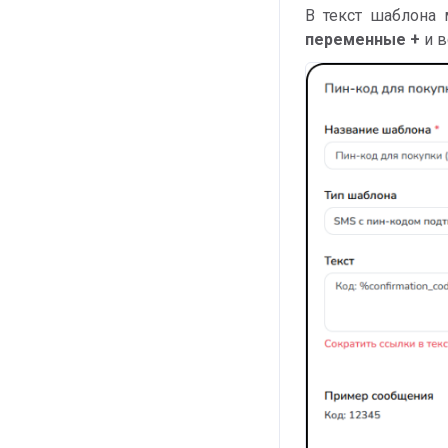
В текст шаблона
переменные +
и в