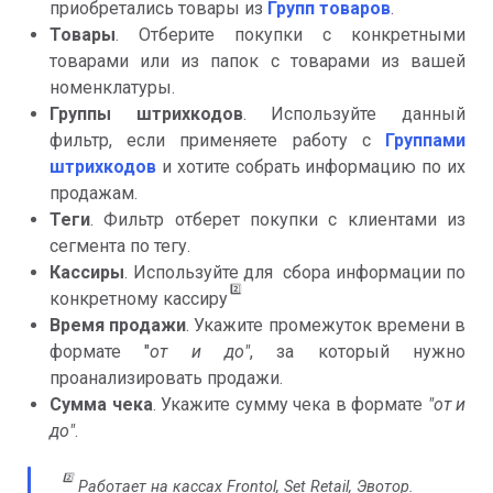
приобретались товары из
Групп товаров
.
Товары
. Отберите покупки с конкретными
товарами или из папок с товарами из вашей
номенклатуры.
Группы штрихкодов
. Используйте данный
фильтр, если применяете работу с
Группами
штрихкодов
и хотите собрать информацию по их
продажам.
Теги
. Фильтр отберет покупки с клиентами из
сегмента по тегу.
Кассиры
. Используйте для сбора информации по
2️⃣
конкретному кассиру
Время продажи
. Укажите промежуток времени в
формате "
от и до"
, за который нужно
проанализировать продажи.
Сумма чека
. Укажите сумму чека в формате
"от и
до"
.
2️⃣
Работает на кассах Frontol, Set Retail, Эвотор.