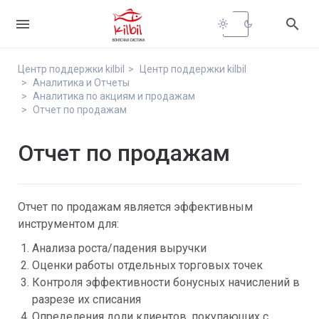


light_mode
dark_mode
Центр поддержки kilbil
Центр поддержки kilbil
Аналитика и Отчеты
Аналитика по акциям и продажам
Отчет по продажам
Отчет по продажам
Отчет по продажам является эффективным
инструментом для:
Анализа роста/падения выручки
Оценки работы отдельных торговых точек
Контроля эффективности бонусных начислений в
разрезе их списания
Определения доли клиентов, покупающих с