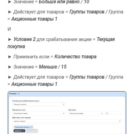
►
Значение =
Больше или равно
/
10
►
Действует для товаров =
Группы товаров
/
Группа
=
Акционные товары 1
И
►
Условие 2
для срабатывания акции =
Текущая
покупка
►
Применить если =
Количество товара
►
Значение =
Меньше
/
15
►
Действует для товаров =
Группы товаров
/
Группа
=
Акционные товары 1