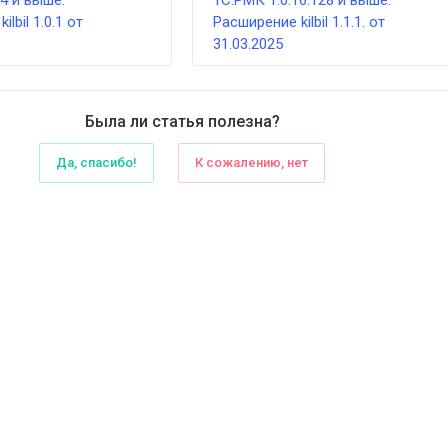
14 и выше.
1С:РМК 1.0.16.128 и выше.
lbil 1.0.1 от
Расширение kilbil 1.1.1. от
31.03.2025
Была ли статья полезна?
Да, спасибо!
К сожалению, нет