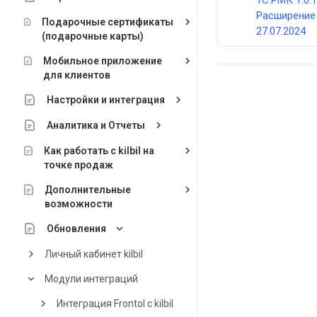
1С:РМК 1.0.
Расширение ki
keyboard_arrow_right
Подарочные сертификаты
27.07.2024
(подарочные карты)
keyboard_arrow_right
Мобильное приложение
для клиентов
keyboard_arrow_right
Настройки и интеграция
keyboard_arrow_right
Аналитика и Отчеты
keyboard_arrow_right
Как работать с kilbil на
точке продаж
keyboard_arrow_right
Дополнительные
возможности
keyboard_arrow_down
Обновления
keyboard_arrow_right
Личный кабинет kilbil
keyboard_arrow_down
Модули интеграций
keyboard_arrow_right
Интеграция Frontol с kilbil