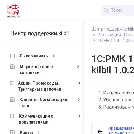
search
Центр поддержки kilb
Центр поддержки kilbil
Интеграция 1С с kil
1С:РМК 1.0.14.32 и
1С:РМК 1
keyboard_arrow_right
С чего начать
keyboard_arrow_right
Маркетинговые
kilbil 1.0
механики
keyboard_arrow_right
Акции. Промокоды.
Триггерные цепочки
Исправлены о
keyboard_arrow_right
Убрано окно 
Клиенты. Сегментация.
Теги
Реализован ме
keyboard_arrow_right
Коммуникация с
покупателями
Предыдущая 
keyboard_arrow_right
Карты