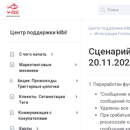
search
Центр поддержки kilb
Центр поддержки kilbil
Интеграция Frontol 
Сценарий 
keyboard_arrow_right
С чего начать
20.11.20
keyboard_arrow_right
Маркетинговые
механики
keyboard_arrow_right
Акции. Промокоды.
1. Переработан фу
Триггерные цепочки
"Сообщение к
keyboard_arrow_right
Клиенты. Сегментация.
сообщений п
Теги
Удалены все 
keyboard_arrow_right
Коммуникация с
При срабатыв
покупателями
processsale 
keyboard_arrow_right
Карты
сообщения ка