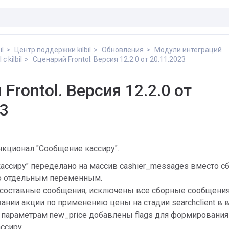
il
Центр поддержки kilbil
Обновления
Модули интеграций
с kilbil
Сценарий Frontol. Версия 12.2.0 от 20.11.2023
Frontol. Версия 12.2.0 от
23
нкционал "Сообщение кассиру".
ассиру" переделано на массив cashier_messages вместо с
о отдельным переменным.
составные сообщения, исключены все сборные сообщения
ании акции по применению цены на стадии searchclient в 
к параметрам new_price добавлены flags для формирования
ссиру.