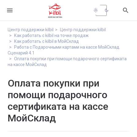


light_mode
dark_mode
Центр поддержки kilbil
Центр поддержки kilbil
Как работать с kilbil на точке продаж
Как работать с kilbil в МойСклад
Работа с Подарочными картами на кассе МойСклад.
Сценарий 4.1
Оплата покупки при помощи подарочного сертификата
на кассе МойСклад
Оплата покупки при
помощи подарочного
сертификата на кассе
МойСклад