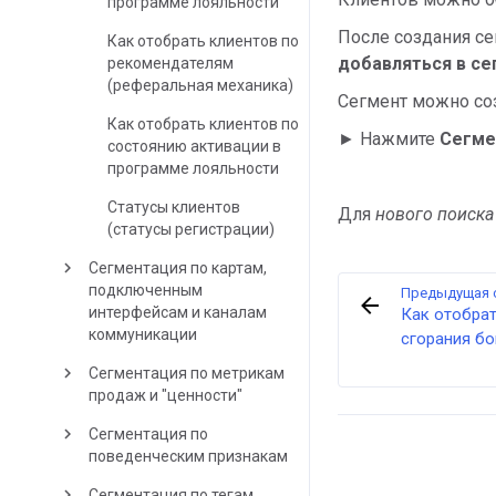
программе лояльности
После создания се
Как отобрать клиентов по
добавляться в с
рекомендателям
(реферальная механика)
Сегмент можно соз
Как отобрать клиентов по
► Нажмите
Сегме
состоянию активации в
программе лояльности
Статусы клиентов
Для
нового поиска
(статусы регистрации)
keyboard_arrow_right
Сегментация по картам,
подключенным
Предыдущая 
интерфейсам и каналам
Как отобрат
коммуникации
сгорания бо
keyboard_arrow_right
Сегментация по метрикам
продаж и "ценности"
keyboard_arrow_right
Сегментация по
поведенческим признакам
keyboard_arrow_right
Сегментация по тегам