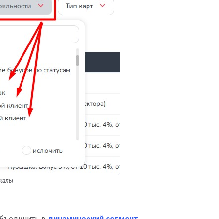
шкалы
бъединить в
динамический сегмент
.