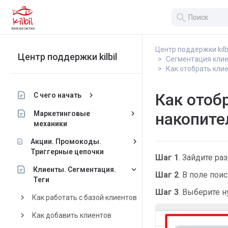
search
Центр поддержки kilb
Центр поддержки kilbil
Сегментация кли
Как отобрать кли
Как отоб
keyboard_arrow_right
С чего начать
keyboard_arrow_right
Маркетинговые
накопите
механики
keyboard_arrow_right
Акции. Промокоды.
Триггерные цепочки
Шаг 1
. Зайдите р
keyboard_arrow_down
Клиенты. Сегментация.
Шаг 2
. В поле пои
Теги
Шаг 3
. Выберите 
keyboard_arrow_right
Как работать с базой клиентов
keyboard_arrow_right
Как добавить клиентов