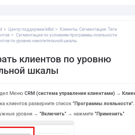
il
Центр поддержки kilbil
Клиенты. Сегментация. Теги
ентов
Сегментация по условиям программы лояльности
ентов по уровню накопительной шкалы
рать клиентов по уровню
льной шкалы
аздел Меню
CRM (система управления клиентами) →
Клие
ска клиентов разверните список
"Программы лояльности".
нужные уровни →
"Включить" →
нажмите
"Применить"
.