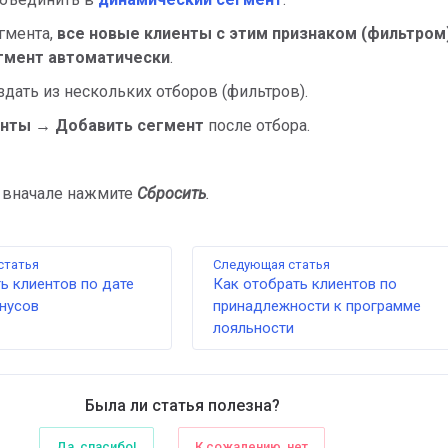
гмента,
все новые клиенты с этим признаком (фильтром)
егмент автоматически
.
дать из нескольких отборов (фильтров).
нты → Добавить сегмент
после отбора.
вначале нажмите
Сбросить
.
статья
Следующая статья
ь клиентов по дате
Как отобрать клиентов по
нусов
принадлежности к программе
лояльности
Была ли статья полезна?
Да, спасибо!
К сожалению, нет