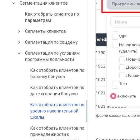
keyboard_arrow_down
Сегментация клиентов
Как отобрать клиентов по
параметрам
keyboard_arrow_right
Сегменты клиентов
keyboard_arrow_right
Сегментация по соцдему
keyboard_arrow_down
Сегментация по условиям
программы лояльности
Как отобрать клиентов по
балансу бонусов
Как отобрать клиентов по
дате сгорания бонусов
Как отобрать клиентов по
уровню накопительной
Уровни накопительной 
шкалы
Как отобрать клиентов по
принадлежности к
Клиентов можно о