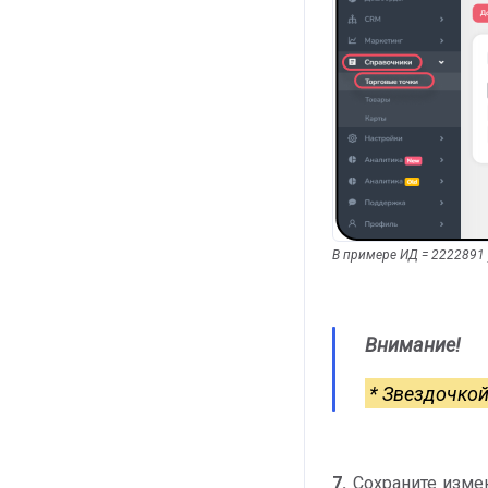
В примере ИД = 2222891 
Внимание!
* Звездочкой
7.
Сохраните изме