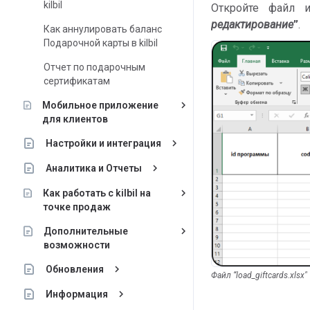
kilbil
Откройте файл 
редактирование
”
.
Как аннулировать баланс
Подарочной карты в kilbil
Отчет по подарочным
сертификатам
keyboard_arrow_right
Мобильное приложение
для клиентов
keyboard_arrow_right
Настройки и интеграция
keyboard_arrow_right
Аналитика и Отчеты
keyboard_arrow_right
Как работать с kilbil на
точке продаж
keyboard_arrow_right
Дополнительные
возможности
keyboard_arrow_right
Обновления
Файл “load_giftcards.xlsx"
keyboard_arrow_right
Информация