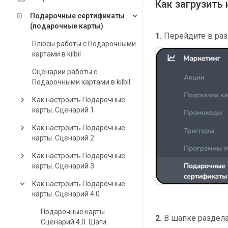
Как загрузить
keyboard_arrow_down
Подарочные сертификаты
(подарочные карты)
1.
Перейдите в ра
Плюсы работы с Подарочными
картами в kilbil
Сценарии работы с
Подарочными картами в kilbil
keyboard_arrow_right
Как настроить Подарочные
карты. Сценарий 1
keyboard_arrow_right
Как настроить Подарочные
карты. Сценарий 2
keyboard_arrow_right
Как настроить Подарочные
карты. Сценарий 3
keyboard_arrow_down
Как настроить Подарочные
карты. Сценарий 4.0
Подарочные карты.
2.
В шапке раздел
Сценарий 4.0. Шаги