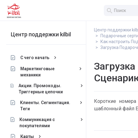
search
Центр поддержки kilb
Центр поддержки kilbil
Подарочные серт
Как настроить По
Загрузка Подарочн
keyboard_arrow_right
С чего начать
Загрузка 
keyboard_arrow_right
Маркетинговые
Сценари
механики
keyboard_arrow_right
Акции. Промокоды.
Триггерные цепочки
Короткие номера 
keyboard_arrow_right
Клиенты. Сегментация.
шаблонный файл Ex
Теги
keyboard_arrow_right
Коммуникация с
покупателями
keyboard_arrow_right
Карты