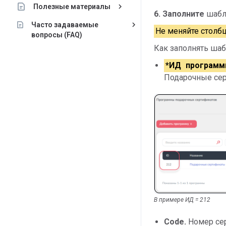
keyboard_arrow_right
Полезные материалы
6.
Заполните
шабл
keyboard_arrow_right
Часто задаваемые
Не меняйте столб
вопросы (FAQ)
Как заполнять шаб
*ИД програм
Подарочные сер
В примере ИД = 212
Code.
Номер сер