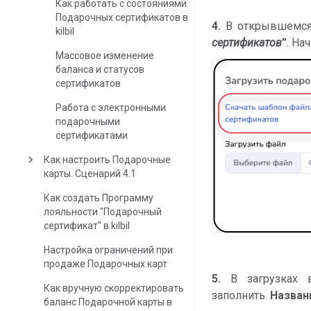
Как работать с состояниями
Подарочных сертификатов в
4.
В открывшемся
kilbil
сертификатов
”
. На
Массовое изменение
баланса и статусов
сертификатов
Работа с электронными
подарочными
сертификатами
keyboard_arrow_right
Как настроить Подарочные
карты. Сценарий 4.1
Как создать Программу
лояльности "Подарочный
сертификат" в kilbil
Настройка ограничений при
продаже Подарочных карт
5.
В загрузках в
Как вручную скорректировать
заполнить.
Названи
баланс Подарочной карты в