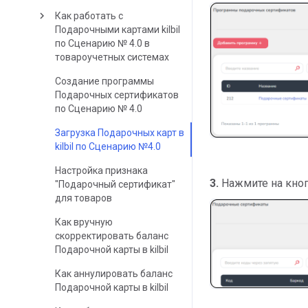
keyboard_arrow_right
Как работать с
Подарочными картами kilbil
по Сценарию № 4.0 в
товароучетных системах
Создание программы
Подарочных сертификатов
по Сценарию № 4.0
Загрузка Подарочных карт в
kilbil по Сценарию №4.0
Настройка признака
3.
Нажмите на кно
"Подарочный сертификат"
для товаров
Как вручную
скорректировать баланс
Подарочной карты в kilbil
Как аннулировать баланс
Подарочной карты в kilbil