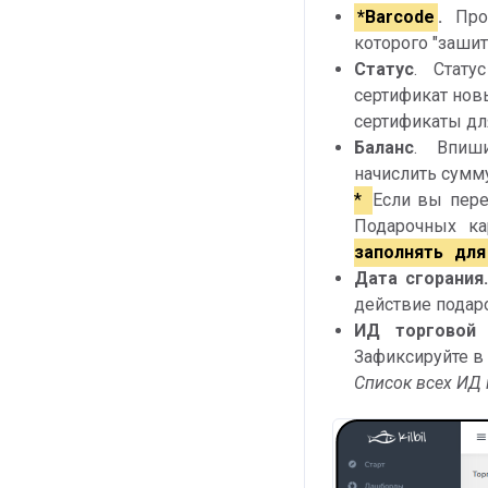
*Barcode
.
Проп
которого "зашит
Статус
. Стату
сертификат нов
сертификаты д
Баланс
. Впиши
начислить сумм
*
Если вы пере
Подарочных ка
заполнять
для
Дата сгорания
действие подар
ИД торговой 
Зафиксируйте в
Список всех ИД 