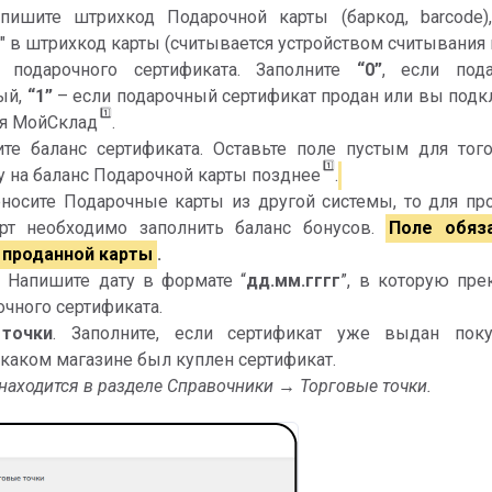
ишите штрихкод Подарочной карты (баркод, barcode)
" в штрихкод карты (считывается устройством считывания 
с подарочного сертификата. Заполните
“0”
, если под
ый,
“1”
– если подарочный сертификат продан или вы под
1️⃣
ля МойСклад
.
те баланс сертификата. Оставьте поле пустым для того
1️⃣
у на баланс Подарочной карты позднее
.
носите Подарочные карты из другой системы, то для пр
рт необходимо заполнить баланс бонусов.
Поле
обяз
 проданной карты
.
.
Напишите дату в формате “
дд.мм.гггг
”, в которую пре
очного сертификата.
точки
. Заполните, если сертификат уже выдан поку
 каком магазине был куплен сертификат.
находится в разделе Справочники → Торговые точки.