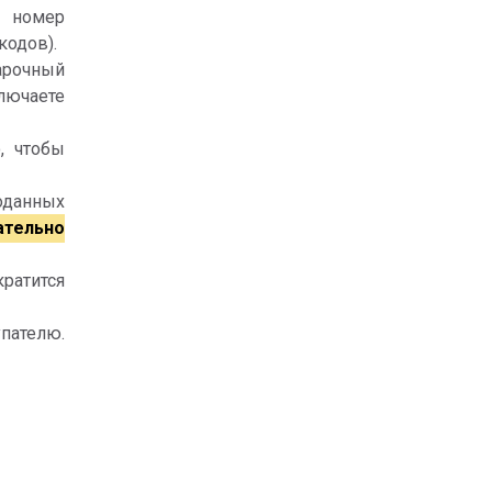
, номер
кодов).
арочный
ключаете
, чтобы
оданных
ательно
кратится
пателю.