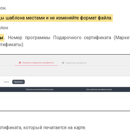
он.
цы шаблона местами и не изменяйте формат файла.
лон:
мы
.
Номер программы Подарочного сертификата (Марк
тификаты).
тификата, который печатается на карте.