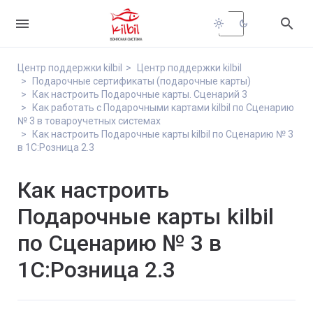


light_mode
dark_mode
Центр поддержки kilbil
Центр поддержки kilbil
Подарочные сертификаты (подарочные карты)
Как настроить Подарочные карты. Сценарий 3
Как работать с Подарочными картами kilbil по Сценарию
№ 3 в товароучетных системах
Как настроить Подарочные карты kilbil по Сценарию № 3
в 1С:Розница 2.3
Как настроить
Подарочные карты kilbil
по Сценарию № 3 в
1С:Розница 2.3