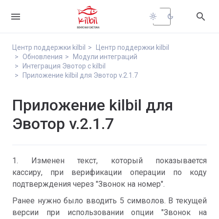


light_mode
dark_mode
Центр поддержки kilbil
Центр поддержки kilbil
Обновления
Модули интеграций
Интеграция Эвотор с kilbil
Приложение kilbil для Эвотор v.2.1.7
Приложение kilbil для
Эвотор v.2.1.7
1. Изменен текст, который показывается
кассиру, при верификации операции по коду
подтверждения через "Звонок на номер".
Ранее нужно было вводить 5 символов. В текущей
версии при использовании опции "Звонок на