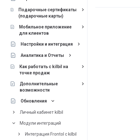
keyboard_arrow_right
Подарочные сертификаты
(подарочные карты)
keyboard_arrow_right
Мобильное приложение
для клиентов
keyboard_arrow_right
Настройки и интеграция
keyboard_arrow_right
Аналитика и Отчеты
keyboard_arrow_right
Как работать с kilbil на
точке продаж
keyboard_arrow_right
Дополнительные
возможности
keyboard_arrow_down
Обновления
keyboard_arrow_right
Личный кабинет kilbil
keyboard_arrow_down
Модули интеграций
keyboard_arrow_right
Интеграция Frontol с kilbil