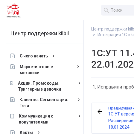
search
Центр поддержки kilb
Центр поддержки kilbil
Интеграция 1С с kil
1С:УТ 11.
keyboard_arrow_right
С чего начать
22.01.20
keyboard_arrow_right
Маркетинговые
механики
keyboard_arrow_right
Акции. Промокоды.
Исправили проб
Триггерные цепочки
keyboard_arrow_right
Клиенты. Сегментация.
Теги
Предыдущая 
1С:УТ версия
keyboard_arrow_right
Коммуникация с
Расширение ki
покупателями
18.01.2024
keyboard_arrow_right
Карты