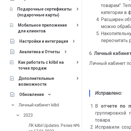
товарам". Те
keyboard_arrow_right
Подарочные сертификаты
категории в 
(подарочные карты)
Расширен объ
keyboard_arrow_right
Мобильное приложение
можно обраб
для клиентов
Накопительну
пересчитать р
keyboard_arrow_right
Настройки и интеграция
keyboard_arrow_right
Аналитика и Отчеты
6.
Личный кабинет
keyboard_arrow_right
Как работать с kilbil на
Личный кабинет п
точке продаж
keyboard_arrow_right
Дополнительные
возможности
Исправлено:
keyboard_arrow_down
Обновления
keyboard_arrow_down
Личный кабинет kilbil
В
отчете по 
группировкой 
keyboard_arrow_down
2023
товара.
ЛК kilbil Updates. Релиз №6
Исправили созд