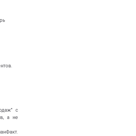
ерь
нтов.
одаж" с
в, а не
анФакт.