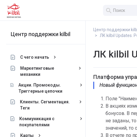
search
Центр поддержки kilb
Центр поддержки kilbil
ЛК kilbil Updates.
ЛК kilbil
keyboard_arrow_right
С чего начать
keyboard_arrow_right
Маркетинговые
механики
Платформа упр
Новый функцион
keyboard_arrow_right
Акции. Промокоды.
Триггерные цепочки
Поле "Наимен
keyboard_arrow_right
Клиенты. Сегментация.
В акциях изм
Теги
бонусов. В пе
keyboard_arrow_right
Коммуникация с
не заданы, то
покупателями
значений, то
В отчете по 
keyboard_arrow_right
Карты