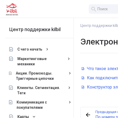
search
Центр поддержки kilb
Центр поддержки kilbil
Электрон
keyboard_arrow_right
С чего начать
keyboard_arrow_right
Маркетинговые
механики
Что такое элек
keyboard_arrow_right
Акции. Промокоды.
Как подключить
Триггерные цепочки
Конструктор эл
keyboard_arrow_right
Клиенты. Сегментация.
Теги
keyboard_arrow_right
Коммуникация с
покупателями
Предыдущая 
keyboard_arrow_down
Карты
По номеру 