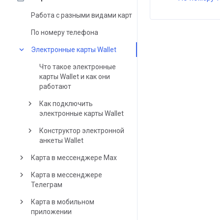
Работа с разными видами карт
По номеру телефона
keyboard_arrow_down
Электронные карты Wallet
Что такое электронные
карты Wallet и как они
работают
keyboard_arrow_right
Как подключить
электронные карты Wallet
keyboard_arrow_right
Конструктор электронной
анкеты Wallet
keyboard_arrow_right
Карта в мессенджере Max
keyboard_arrow_right
Карта в мессенджере
Телеграм
keyboard_arrow_right
Карта в мобильном
приложении