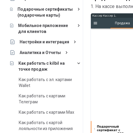
1. На кассе выпол
keyboard_arrow_right
Подарочные сертификаты
(подарочные карты)
keyboard_arrow_right
Мобильное приложение
для клиентов
keyboard_arrow_right
Настройки и интеграция
keyboard_arrow_right
Аналитика и Отчеты
keyboard_arrow_down
Как работать с kilbil на
точке продаж
Как работать с эл. картами
Wallet
Как работать с картами
Телеграм
Как работать с картами Max
Как работать с картой
лояльности из приложения