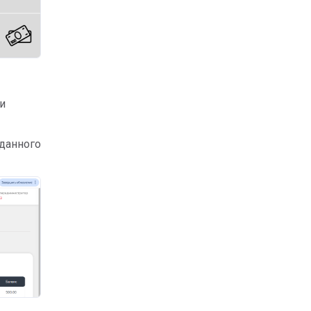
ли
данного