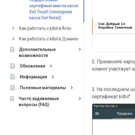
сертификатами на кассе
Set Touch (сенсорная
касса Set Retail)
keyboard_arrow_right
Как работать с kilbil в Artix
keyboard_arrow_right
Как работать с kilbil в Домино
keyboard_arrow_right
Дополнительные
возможности
2. Примените карт
keyboard_arrow_right
Обновления
клиент участвует 
keyboard_arrow_right
Информация
keyboard_arrow_right
Полезные материалы
3. На последнем ш
сертификат kilbil".
keyboard_arrow_right
Часто задаваемые
вопросы (FAQ)