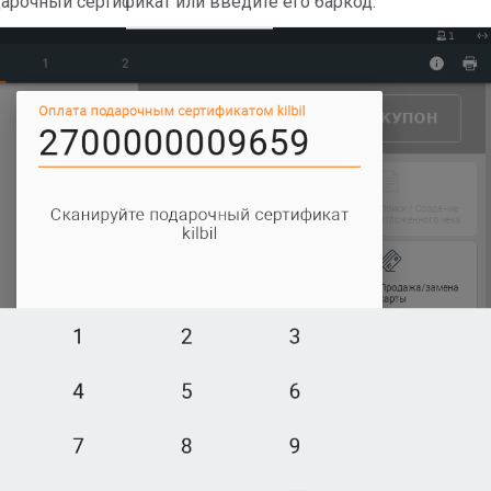
дарочный сертификат или введите его баркод.