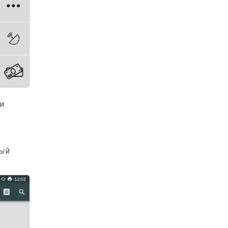
ли
ный