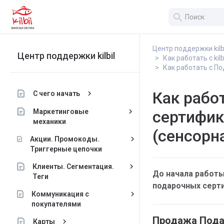
search
Центр поддержки kilb
Центр поддержки kilbil
Как работать с kilbi
Как работать с По
Как рабо
keyboard_arrow_right
С чего начать
keyboard_arrow_right
Маркетинговые
сертифик
механики
(сенсорна
keyboard_arrow_right
Акции. Промокоды.
Триггерные цепочки
keyboard_arrow_right
Клиенты. Сегментация.
До начала работы
Теги
подарочных сертиф
keyboard_arrow_right
Коммуникация с
покупателями
Продажа Подар
keyboard_arrow_right
Карты