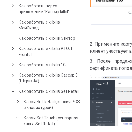
keyboard_arrow_right
Как работать через
приложение "Кассир kilbil"
keyboard_arrow_right
Как работать с kilbil в
МойСклад
Как работать с kilbil в Эвотор
2. Примените карт
keyboard_arrow_right
Как работать с kilbil в АТОЛ
клиент участвует 
Frontol
3. После продаж
keyboard_arrow_right
Как работать с kilbil в 1С
сертификата попол
keyboard_arrow_right
Как работать с kilbil в Кассир 5
(Штрих-М)
keyboard_arrow_down
Как работать с kilbil в Set Retail
keyboard_arrow_right
Кассы Set Retail (версия POS
с клавиатурой)
keyboard_arrow_down
Кассы Set Touch (сенсорная
касса Set Retail)