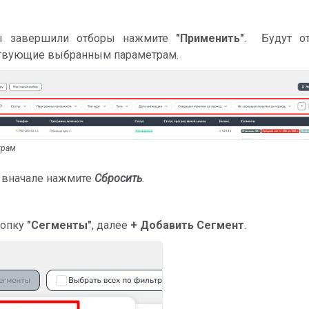
ы завершили отборы нажмите
"Применить"
. Будут о
ствующие выбранным параметрам.
трам
вначале нажмите
Сбросить
.
нопку
"Сегменты"
, далее
+ Добавить Сегмент
.