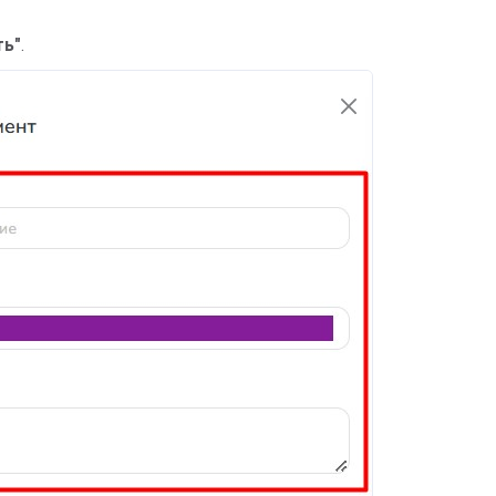
ть"
.