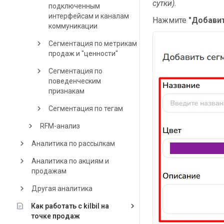
сутки).
подключенным
интерфейсам и каналам
Нажмите
"
Добави
коммуникации
keyboard_arrow_right
Сегментация по метрикам
продаж и "ценности"
keyboard_arrow_right
Сегментация по
поведенческим
признакам
keyboard_arrow_right
Сегментация по тегам
keyboard_arrow_right
RFM-анализ
keyboard_arrow_right
Аналитика по рассылкам
keyboard_arrow_right
Аналитика по акциям и
продажам
keyboard_arrow_right
Другая аналитика
keyboard_arrow_right
Как работать с kilbil на
точке продаж