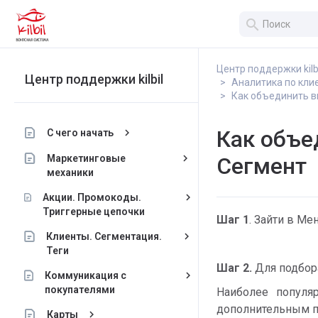
search
Центр поддержки kilb
Центр поддержки kilbil
Аналитика по кли
Как объединить в
Как объе
keyboard_arrow_right
С чего начать
keyboard_arrow_right
Маркетинговые
Сегмент
механики
keyboard_arrow_right
Акции. Промокоды.
Триггерные цепочки
Шаг 1
. Зайти в М
keyboard_arrow_right
Клиенты. Сегментация.
Теги
Шаг 2.
Для подбор
keyboard_arrow_right
Коммуникация с
покупателями
Наиболее попул
дополнительным 
keyboard_arrow_right
Карты