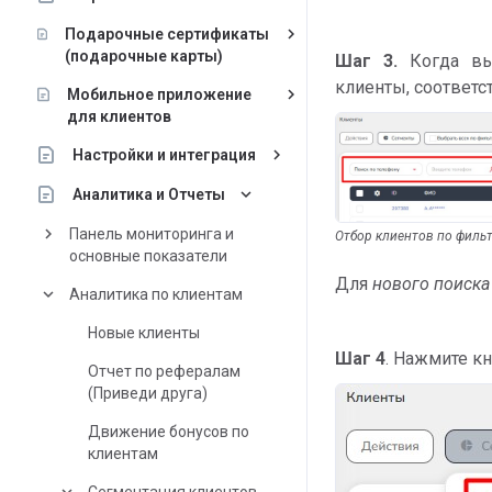
keyboard_arrow_right
Подарочные сертификаты
(подарочные карты)
Шаг 3.
Когда в
клиенты, соответ
keyboard_arrow_right
Мобильное приложение
для клиентов
keyboard_arrow_right
Настройки и интеграция
keyboard_arrow_down
Аналитика и Отчеты
keyboard_arrow_right
Панель мониторинга и
Отбор клиентов по филь
основные показатели
Для
нового поиска
keyboard_arrow_down
Аналитика по клиентам
Новые клиенты
Шаг 4
. Нажмите к
Отчет по рефералам
(Приведи друга)
Движение бонусов по
клиентам