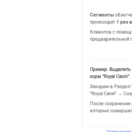
Сегменты
облегча
происходит
1 раз 
Клиентов с помощь
предварительной с
Пример.
Выделить 
корм "Royal Canin".
Заходим в Раздел
"Royal Canin" → Со
После сохранения 
которые совершили
Предыдущая 