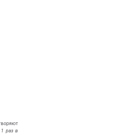
творяют
1 раз в