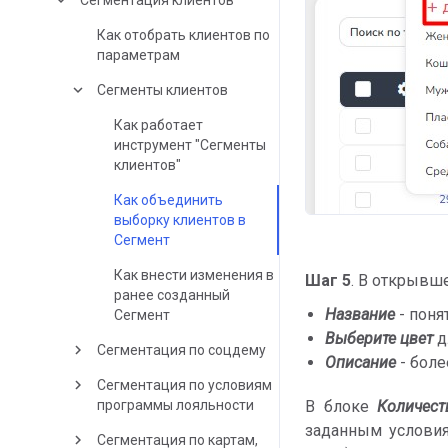
keyboard_arrow_down
Сегментация клиентов
Как отобрать клиентов по
параметрам
keyboard_arrow_down
Сегменты клиентов
Как работает
инструмент "Сегменты
клиентов"
Как объединить
выборку клиентов в
Сегмент
Как внести изменения в
Шаг 5
. В открывш
ранее созданный
Название
- поня
Сегмент
Выберите
цвет
д
keyboard_arrow_right
Сегментация по соцдему
Описание
- боле
keyboard_arrow_right
Сегментация по условиям
программы лояльности
В блоке
Количест
заданным услови
keyboard_arrow_right
Сегментация по картам,