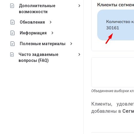
keyboard_arrow_right
Дополнительные
возможности
keyboard_arrow_right
Обновления
keyboard_arrow_right
Информация
keyboard_arrow_right
Полезные материалы
keyboard_arrow_right
Часто задаваемые
вопросы (FAQ)
Объединение выборки кл
Клиенты, удовл
добавлены в
Сег